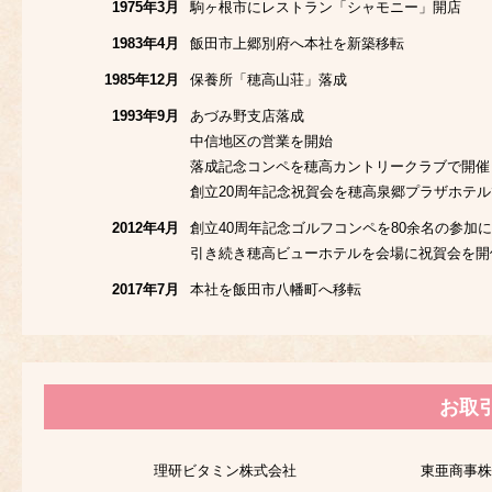
1975年3月
駒ヶ根市にレストラン「シャモニー」開店
1983年4月
飯田市上郷別府へ本社を新築移転
1985年12月
保養所「穂高山荘」落成
1993年9月
あづみ野支店落成
中信地区の営業を開始
落成記念コンペを穂高カントリークラブで開催
創立20周年記念祝賀会を穂高泉郷プラザホテ
2012年4月
創立40周年記念ゴルフコンペを80余名の参加
引き続き穂高ビューホテルを会場に祝賀会を開
2017年7月
本社を飯田市八幡町へ移転
お取
理研ビタミン株式会社
東亜商事株