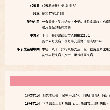
代表者
代表取締役社長 深澤 渉
設立
昭和47年1月6日
業務内容
外食産業・学校給食・企業の社員食堂はじめ病
務用食品卸販売業務
事業所
本社：長野県飯田市八幡町2218-1
あづみ野支店：長野県安曇野市穂高牧132-2
取引先金融機関
本社：八十二銀行八幡支店・飯田信用金庫城東
あづみ野支店：八十二銀行穂高支店
1972年1月
創業者社長 深澤 一渡が、下伊那郡鼎町下山
1974年1月
下伊那郡上郷町黒田（現：飯田市上郷町黒田）